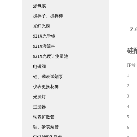
渗氧膜
搅拌子、搅拌棒
光纤光缆
Z
-
921X光学镜
921X溢流杯
硅
921X光度计测量池
电磁阀
1
硅、磷表试剂泵
2 
仪表更换花屏
3 
光源灯
4
过滤器
钠表扩散管
5 
硅、磷表泵管
6 