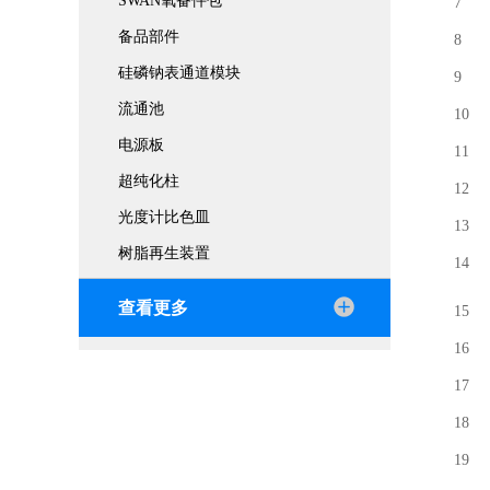
SWAN氧备件包
7 2
备品部件
8 9
硅磷钠表通道模块
9 
流通池
10
电源板
11
超纯化柱
12
光度计比色皿
13
树脂再生装置
1
查看更多
1
16
17
18
1