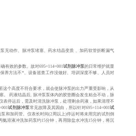
泵无动作、脉冲泵堵塞、药水结晶变质 、加药软管折断漏气
的参数。故对695=114=001
试剂脉冲泵
的日常维护就显
保养方法不*、设备巡查工作没做好、培训深度不够、人员对
m,若这个高度不符合要求，就会使脉冲泵的出力严重受影响，从
。 药液结晶后, 脉冲泵泵体内的胶垫圈会发生粘合不动，脉
仪表停运后，需及时清洗脉冲泵，处理剩余药液，如果清理不
001
试剂脉冲泵
常见故障及其因由，所以针对695=114=001
试
药泵和加药管。仪表长时间(2周以上)停运时将未用完的试剂倒
丙氨溶液冲洗加药泵约15分钟，再用除盐水冲洗15分钟，将沉
。