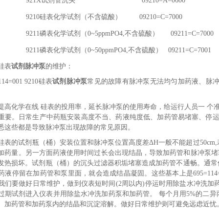
 921X试剂管沉头 09210=A=0600
 9210硅表化学试剂（不含硫酸） 09210=C=7000
 9211磷表化学试剂（0~5ppmPO4,不含硫酸） 09211=C=7000
9211磷表化学试剂（0~50ppmPO4,不含硫酸） 09211=C=7001
0硅表
试剂脉冲泵
的维护：
114=001 9210硅表
试剂脉冲泵
常见的故障有脉冲泵无法均匀加药液、脉冲
提高化学在线 硅表的投用率，延长脉冲泵的使用寿命，给运行人员一 个准确有效
重要。日常生产中药瓶安装高度不当、药液纯度低、加药管易堵塞、停运
悉这些都是导致脉冲泵出现故障的常见原因。
10硅表的试剂瓶（桶）安装位置和脉冲泵位置高度差ΔH一般不能超过50c
加药量。另一方面药液使用时间过长会出现结晶，导致加药管和脉冲泵堵塞
发热损坏。试剂瓶（桶）的沉头过滤器积垢堵塞造成加药管不通畅。通常
药液停留在加药管和泵里面，就会造成结晶凝固。这些基本上是695=114=
我们要做好日常维护，做到仪表短时间(2周以内)停运时用除盐水冲洗加
过期试剂进入仪表并用除盐水冲洗加药泵和加药管。 每个月用5%的二异
、加药管和加药泵内的结晶和沉淀溶解。做好日常维护则可避免远虑近忧