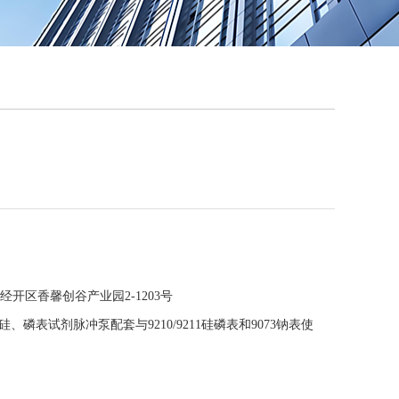
QQ
在线咨
经开区香馨创谷产业园2-1203号
=001硅、磷表试剂脉冲泵配套与9210/9211硅磷表和9073钠表使