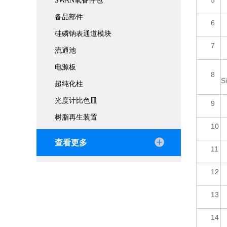
5
SWAN氧备件包
备品部件
6
硅磷钠表通道模块
7
流通池
电源板
8
S
超纯化柱
光度计比色皿
9
树脂再生装置
10
查看更多
11
12
13
14