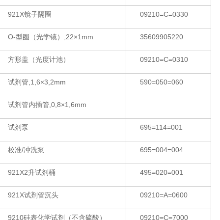
921X镜子隔圈
09210=C=0330
O-型圈（光学镜）,22×1mm
35609905220
方形盖（光度计池）
09210=C=0310
试剂管,1,6×3,2mm
590=050=060
试剂管内插管,0,8×1,6mm
试剂泵
695=114=001
校准/冲洗泵
695=004=004
921X2升试剂桶
495=020=001
921X试剂管沉头
09210=A=0600
9210硅表化学试剂（不含硫酸）
09210=C=7000