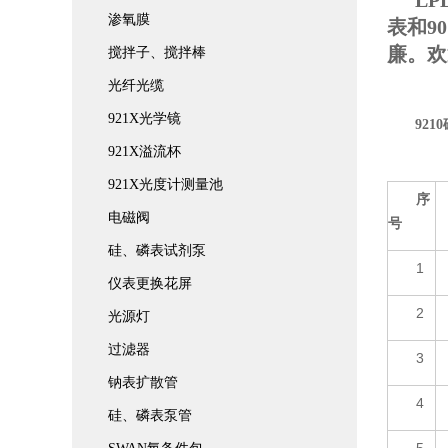
LP
渗氧膜
表和9
廉。欢
搅拌子、搅拌棒
光纤光缆
921X光学镜
92
921X溢流杯
921X光度计测量池
序
电磁阀
号
硅、磷表试剂泵
1
仪表更换花屏
2
光源灯
过滤器
3
钠表扩散管
4
硅、磷表泵管