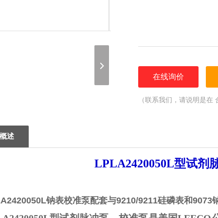
在线询价
（联系我们，请说明是在 
概述
LPLA2420050L型
LA2420050L钠
表校准泵配套与9210/9211硅磷表和907