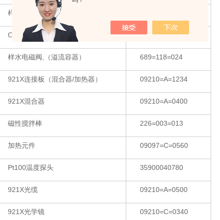
吗？
样水液位检测器
09210=A=0250
O-型圈（液位检测器）,38×2mm
35609935308
样水电磁阀,（溢流容器）
689=118=024
921X连接板（混合器/加热器）
09210=A=1234
921X混合器
09210=A=0400
磁性搅拌棒
226=003=013
加热元件
09097=C=0560
Pt100温度探头
35900040780
921X光缆
09210=A=0500
921X光学镜
09210=C=0340