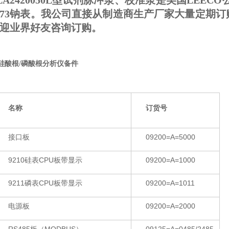
LA2420050L型试剂脉冲泵、校准泵
是美国LEECO
073钠表。我公司直接从制造商生产厂家大量定期
迎业界好友咨询订购。
10硅酸根/磷酸根分析仪备件
名称
订货号
接口板
09200=A=5000
9210硅表CPU板带显示
09200=A=1000
9211磷表CPU板带显示
09200=A=1011
电源板
09200=A=2000