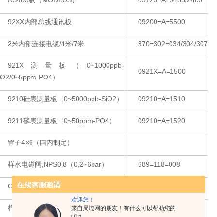
RS485板（MODBUS）
09125=A=0485/2485
92XX内部总线通讯板
09200=A=5500
2米内部连接电缆/4米/7米
370=302=034/304/307
921X测量板（0~1000ppb-
0921X=A=1500
iO2/0~5ppm-PO4）
9210硅表测量板（0~5000ppb-SiO2）
09210=A=1510
9211磷表测量板（0~50ppm-PO4）
09210=A=1520
管子4×6（国内制定）
样水电磁阀,NPS0,8（0,2~6bar）
689=118=008
O-型圈（流速调节螺钉）,4×1mm
35600905040
欢迎您！
样水流速调节螺钉
09210=A=0105
来自局域网的朋友！有什么可以帮助您的