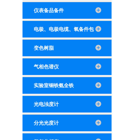
仪表备品备件
电极、电极电缆、氧备件包
变色树脂
气相色谱仪
实验室铜铁氨全铁
光电浊度计
分光光度计