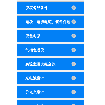
仪表备品备件
电极、电极电缆、氧备件包
变色树脂
气相色谱仪
实验室铜铁氨全铁
光电浊度计
分光光度计