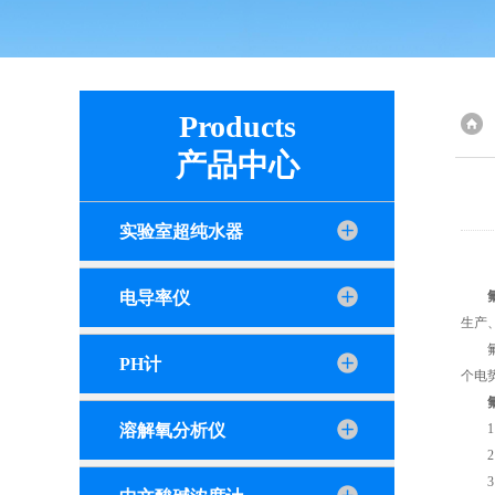
Products
产品中心
实验室超纯水器
电导率仪
生产
氟离
PH计
个电
溶解氧分析仪
1、
2、
3、