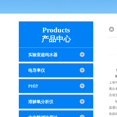
Products
产品中心
实验室超纯水器
电导率仪
钠表
上有
PH计
离出
压缩
溶解氧分析仪
钠表
器通
有损