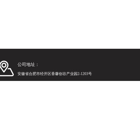
公司地址：
安徽省合肥市经开区香馨创谷产业园2-1203号
反馈
公司业绩
联系我们
理登陆
技术支持：
化工仪器网