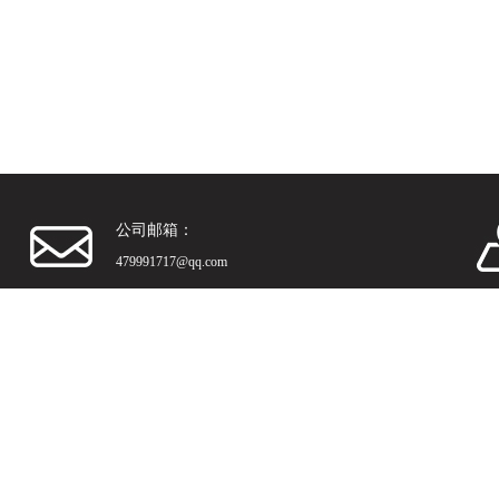
公司邮箱：
479991717@qq.com
资讯
产品展示
技术支持
信息
版权所有：合肥超纯仪表科技有限公司 备案号：
皖ICP备20007851号-1
GoogleSitemap
管