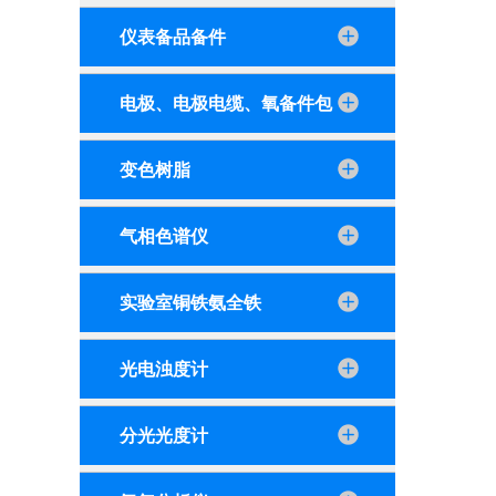
仪表备品备件
电极、电极电缆、氧备件包
变色树脂
气相色谱仪
实验室铜铁氨全铁
光电浊度计
分光光度计