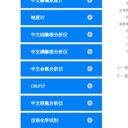
中文酸碱浓度计
空气
定等
钠度计
经常
就来
在这
中文硅酸根分析仪
1、
2、
中文磷酸根分析仪
3、
上一
中文余氯分析仪
下一
ORP计
中文联氨分析仪
仪表化学试剂